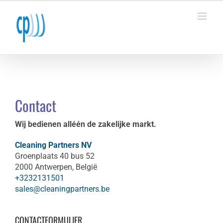
Ga
naar
inhoud
Contact
Wij bedienen alléén de zakelijke markt.
Cleaning Partners NV
Groenplaats 40 bus 52
2000 Antwerpen, België
+3232131501
sales@cleaningpartners.be
CONTACTFORMULIER